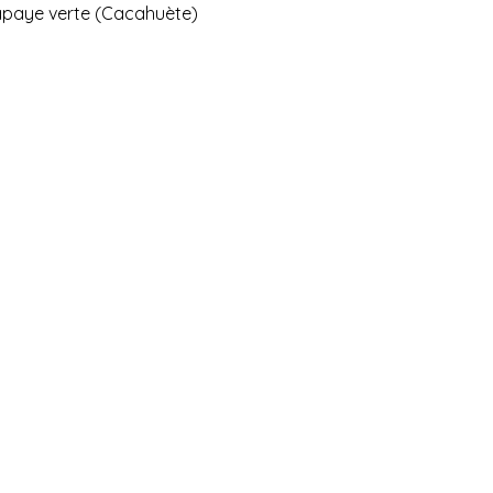
paye verte (Cacahuète)
 DE NOUS
RESERVATION
MENU
BONS CADEAUX