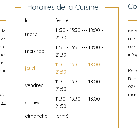
Co
Horaires de la Cuisine
lundi
fermé
11:30 - 13:30 --- 18:00 -
 le
Kal
mardi
21:30
Ces
Rue 
ant
026 
11:30 - 13:30 --- 18:00 -
mercredi
21:30
te.
info
urs
11:30 - 13:30 --- 18:00 -
jeudi
œur
Kal
21:30
Rue 
11:30 - 13:30 --- 18:00 -
vendredi
026 
21:30
ais
mar
11:30 - 13:30 --- 18:00 -
samedi
n
ici
21:30
dimanche
fermé